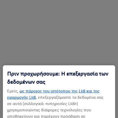
Πριν προχωρήσουμε: Η επεξεργασία των
δεδομένων σας
Εμείς,
ως πάροχος του ιστότοπου της Lidl και της
εφαρμογής Lidl
, επεξεργαζόμαστε τα δεδομένα σας
σε αυτά (συλλογικά: «υπηρεσίες Lidl»)
χρησιμοποιώντας διάφορες τεχνολογίες που
αποθηκεύουν και παρέχουν πρόσβαση σε