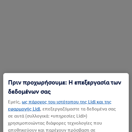
Πριν προχωρήσουμε: Η επεξεργασία των
δεδομένων σας
Εμείς,
ως πάροχος του ιστότοπου της Lidl και της
εφαρμογής Lidl
, επεξεργαζόμαστε τα δεδομένα σας
σε αυτά (συλλογικά: «υπηρεσίες Lidl»)
χρησιμοποιώντας διάφορες τεχνολογίες που
αποθηκεύουν και παρέχουν πρόσβαση σε